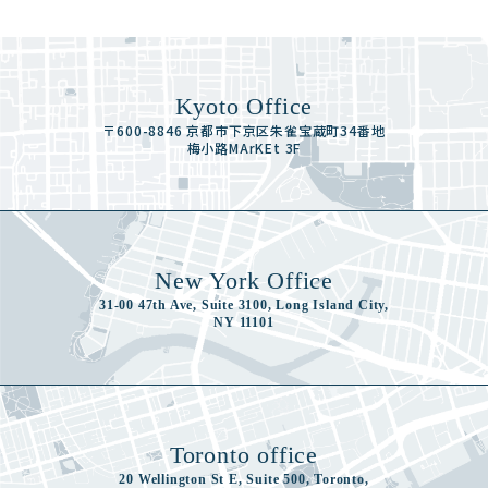
Kyoto Office
〒600-8846 京都市下京区朱雀宝蔵町34番地
梅小路MArKEt 3F
New York Office
31-00 47th Ave, Suite 3100, Long Island City,
NY 11101
Toronto office
20 Wellington St E, Suite 500, Toronto,