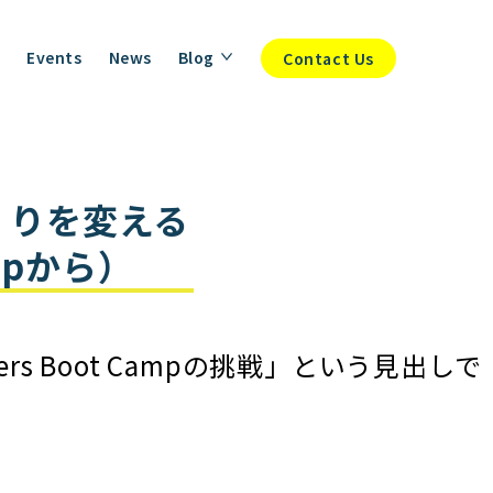
Events
News
Blog
Contact Us
づくりを変える
rtupから）
ers Boot Campの挑戦」という見出しで