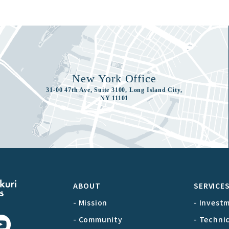
New York Office
31-00 47th Ave, Suite 3100, Long Island City,
NY 11101
ABOUT
SERVICE
- Mission
- Invest
- Community
- Techni