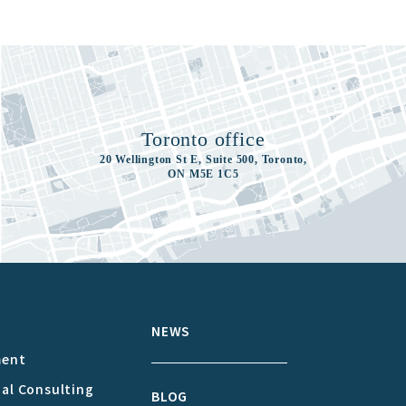
Toronto office
20 Wellington St E, Suite 500, Toronto,
ON M5E 1C5
S
NEWS
ment
cal Consulting
BLOG