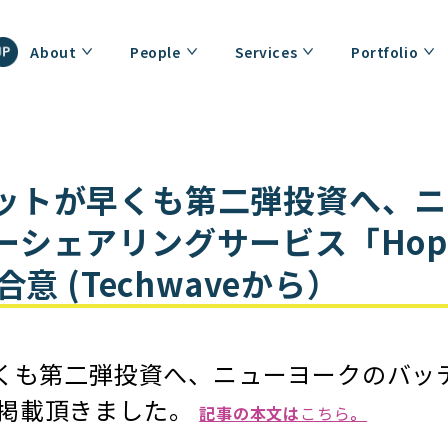
About
People
Services
Portfolio
ットが早くも第二弾投資へ、ニ
シェアリングサービス「HopL
合意 (Techwaveから）
早くも第二弾投資へ、ニューヨークのバッテ
を掲載頂きました。
記事の本文は
こちら
。