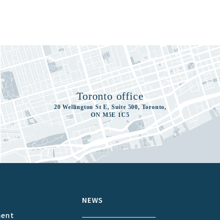
Toronto office
20 Wellington St E, Suite 500, Toronto,
ON M5E 1C5
S
NEWS
ment