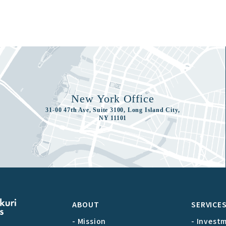
New York Office
31-00 47th Ave, Suite 3100, Long Island City,
NY 11101
ABOUT
SERVICE
- Mission
- Invest