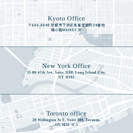
Kyoto Office
〒600-8846 京都市下京区朱雀宝蔵町34番地
梅小路MArKEt 3F
New York Office
31-00 47th Ave, Suite 3100, Long Island City,
NY 11101
Toronto office
20 Wellington St E, Suite 500, Toronto,
ON M5E 1C5