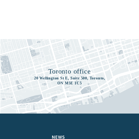
Toronto office
20 Wellington St E, Suite 500, Toronto,
ON M5E 1C5
S
NEWS