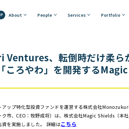
About
People
Services
Portfolio
uri Ventures、転倒時だけ柔
ころやわ」を開発するMagic Sh
ップ特化型投資ファンドを運営する株式会社Monozukuri V
市、CEO：牧野成将）は、株式会社Magic Shields（
こちら
出資を実施しました。 詳細は