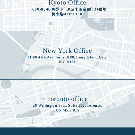
Kyoto Office
〒600-8846 京都市下京区朱雀宝蔵町34番地
梅小路MArKEt 3F
New York Office
31-00 47th Ave, Suite 3100, Long Island City,
NY 11101
Toronto office
20 Wellington St E, Suite 500, Toronto,
ON M5E 1C5