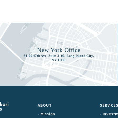
New York Office
31-00 47th Ave, Suite 3100, Long Island City,
NY 11101
ABOUT
SERVICE
- Mission
- Invest