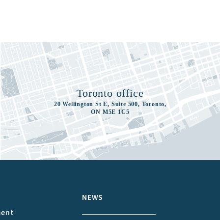
Toronto office
20 Wellington St E, Suite 500, Toronto,
ON M5E 1C5
S
NEWS
ment