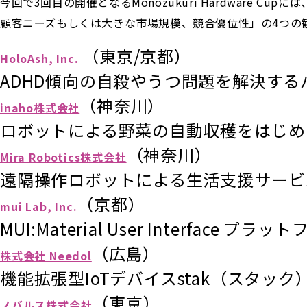
今回で3回目の開催となるMonozukuri Hardwar
顧客ニーズもしくは大きな市場規模、競合優位性」の4つの
（東京/京都）
HoloAsh, Inc.
ADHD傾向の自殺やうつ問題を解決す
（神奈川）
inaho株式会社
ロボットによる野菜の自動収穫をはじめ
（神奈川）
Mira Robotics株式会社
遠隔操作ロボットによる生活支援サービ
（京都）
mui Lab, Inc.
MUI:Material User Interface プ
（広島）
株式会社 Needol
機能拡張型IoTデバイスstak（スタック
（東京）
ノバルス株式会社