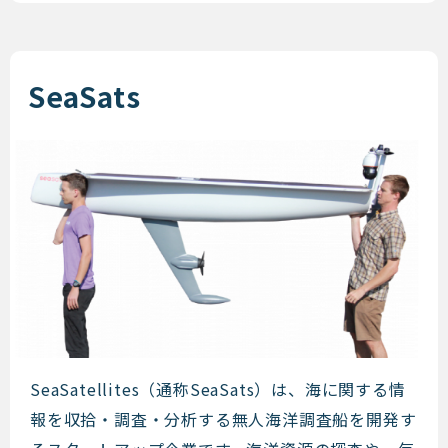
SeaSats
SeaSats
SeaSatellites（通称SeaSats）は、海に関する情
報を収拾・調査・分析する無人海洋調査船を開発す