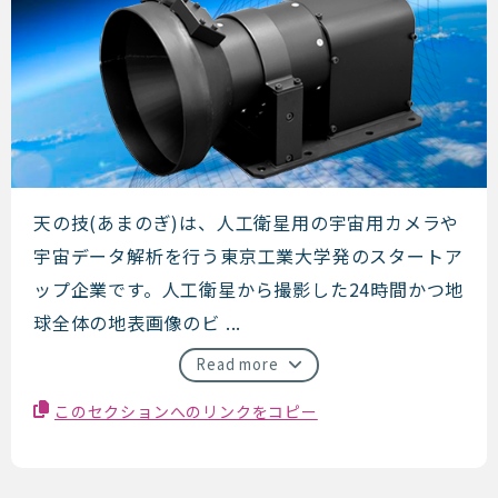
天の技
天の技(あまのぎ)は、人工衛星用の宇宙用カメラや
宇宙データ解析を行う東京工業大学発のスタートア
ップ企業です。人工衛星から撮影した24時間かつ地
球全体の地表画像のビ ...
Read more
このセクションへのリンクをコピー