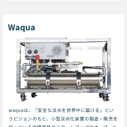
Waqua
Waqua
waquaは、「安全な淡水を世界中に届ける」とい
うビジョンのもと、小型淡水化装置の製造・販売を
行っている沖縄県発のスタートアップです。プール