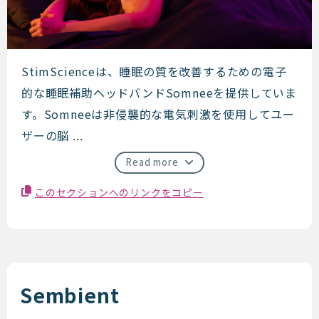
StimScience
StimScienceは、睡眠の質を改善するための電子
的な睡眠補助ヘッドバンドSomneeを提供していま
す。Somneeは非侵襲的な電気刺激を使用してユー
ザーの脳 ...
Read more
このセクションへのリンクをコピー
Sembient