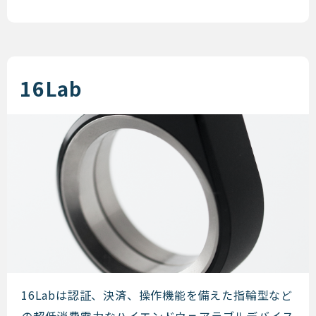
16Lab
16Lab
16Labは認証、決済、操作機能を備えた指輪型など
の超低消費電力なハイエンドウェアラブルデバイス