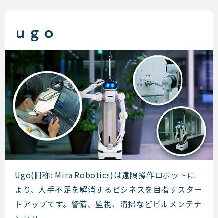
ｕｇｏ
ｕｇｏ
Ugo(旧称: Mira Robotics)は遠隔操作ロボットに
より、人手不足を解消するビジネスを目指すスター
トアップです。警備、監視、清掃などビルメンテナ