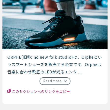
ORPHE
ORPHE(旧称: no new folk studio)は、Orpheとい
うスマートシューズを販売する企業です。Orpheは
音楽に合わせ靴底のLEDが光るエンタ ...
Read more
このセクションへのリンクをコピー