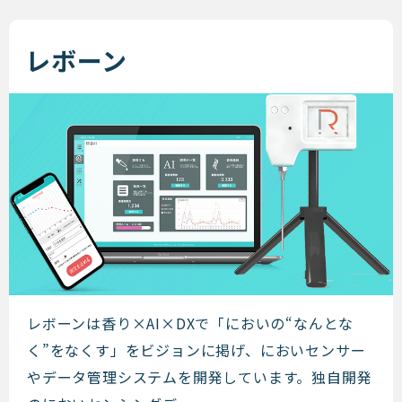
レボーン
レボーン
レボーンは香り​×AI×DXで「においの“なんとな
く”をなくす」をビジョンに掲げ、においセンサー
やデータ管理システムを開発しています。独自開発