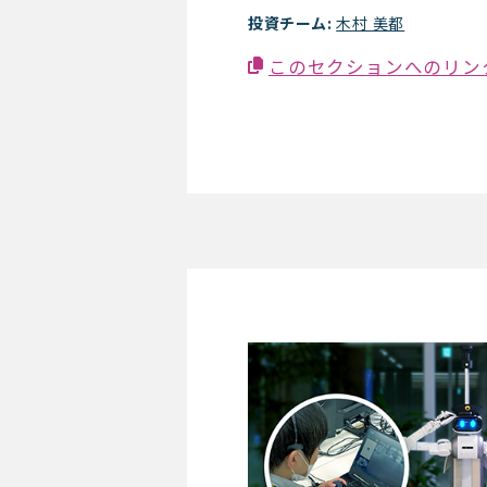
投資チーム:
木村 美都
このセクションへのリン
ｕｇｏ