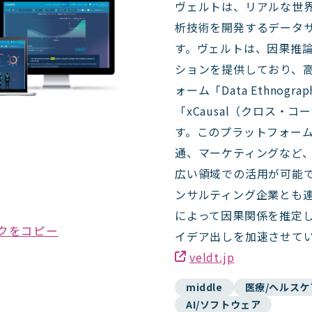
ヴェルトは、リアルな世
析技術を開発するデータ
す。ヴェルトは、因果推論AI
ションを提供しており、
ォーム「Data Ethnog
「xCausal（クロス・
す。このプラットフォー
通、マーケティングなど
広い領域での活用が可能で
ンサルティング企業とも
によって因果関係を推定
クをコピー
イデア出しを加速させて
veldt.jp
middle
医療/ヘルスケ
AI/ソフトウェア