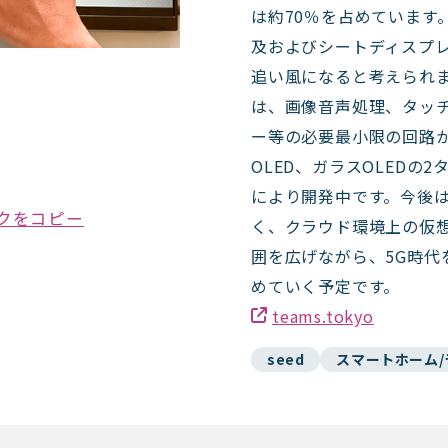
は約70％を占めています。
及およびシートディスプレ
追い風になると考えられま
は、画像音声処理、タッ
ー等の必要最小限の回路
OLED、ガラスOLEDの
により開発中です。今後
クをコピー
く、クラウド環境上の仮
囲を広げながら、5G時代
めていく予定です。
teams.tokyo
seed
スマートホーム/