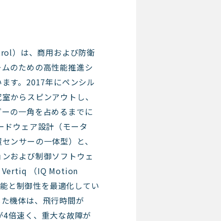
 Control）は、商用および防衛
ームのための高性能推進シ
ます。2017年にペンシル
究室からスピンアウトし、
ダーの一角を占めるまでに
ードウェア設計（モータ
置センサーの一体型）と、
ョンおよび制御ソフトウェ
iq （IQ Motion
の性能と制御性を最適化してい
した機体は、飛行時間が
が4倍速く、重大な故障が