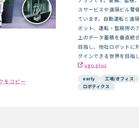
アップです。警備、監視
スサービスや遠隔ビル警
ています。自動運転と遠
ボット、運転・監視用のア
上のデータ蓄積を垂直統
目指し、他社ロボットに対
グインできる世界を目指
ugo.plus
early
工場/オフィス
クをコピー
ロボティクス