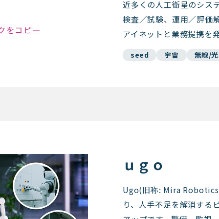
近多くの人工衛星のシス
検査／試験、運用／評価
クをコピー
アイネットと業務提携を
seed
宇宙
無線/
ｕｇｏ
Ugo(旧称: Mira Rob
り、人手不足を解消する