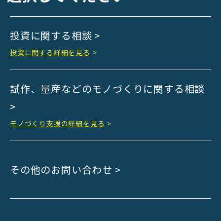
Kyoto Bank
Kyoto Shinkin Bank
投資に関する相談 >
maxell
SMBC
投資に関する詳細を見る
>
muratec
MUSASHI
試作、量産などのモノづくりに関する相談
DBJ
>
ROHM
sunbridge
モノづくり支援の詳細を見る
>
SHIMADZU
SMBC Venture Capital
その他のお問い合わせ >
THK
YANMAR
Japan Post Bank