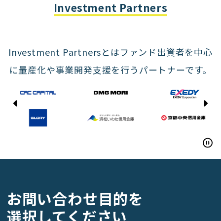
Yasda Precision Tools
Investment Partners
Investment Partnersとはファンド出資者を中心
に量産化や事業開発支援を行うパートナーです。
CAC CAPITAL
DMG MORI
EXEDY
GLORY
お問い合わせ目的を
Hamamatsu Iwata Shinkin Bank
選択してください
Kyoto Chuo Shinkin Bank