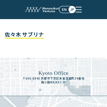
team
佐々木 サブリナ
Kyoto Office
〒600-8846 京都市下京区朱雀宝蔵町34番地
梅小路MArKEt 3F