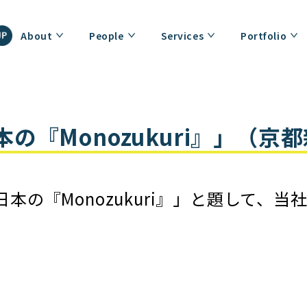
About
People
Services
Portfolio
の『Monozukuri』」（京
本の『Monozukuri』」と題して、