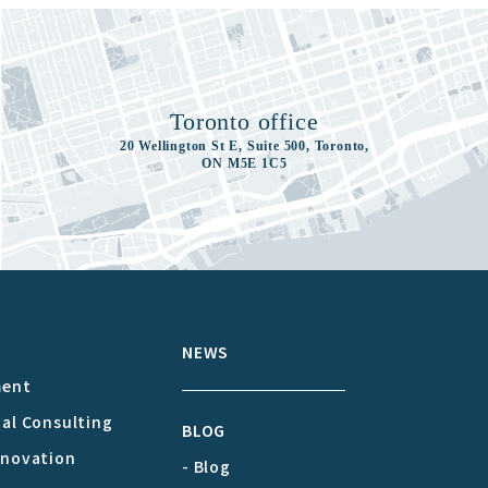
Toronto office
20 Wellington St E, Suite 500, Toronto,
ON M5E 1C5
S
NEWS
ment
cal Consulting
BLOG
nnovation
- Blog