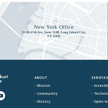
New York Office
31-00 47th Ave, Suite 3100, Long Island City,
NY 11101
ABOUT
SERVICE
- Mission
- Invest
- Community
- Techni
- History
- Open I