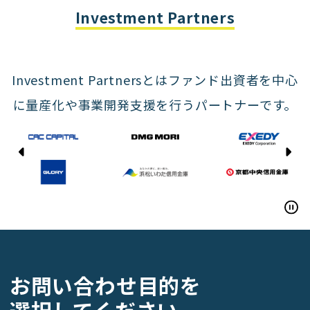
Yasda Precision Tools
Investment Partners
Investment Partnersとはファンド出資者を中心
に量産化や事業開発支援を行うパートナーです。
CAC CAPITAL
DMG MORI
EXEDY
GLORY
お問い合わせ目的を
Hamamatsu Iwata Shinkin Bank
Kyoto Chuo Shinkin Bank