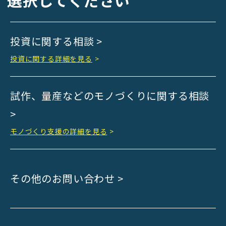
選択してください
Kyoto Bank
Kyoto Shinkin Bank
投資に関する相談 >
maxell
SMBC
投資に関する詳細を見る
>
muratec
MUSASHI
試作、量産などのモノづくりに関する相談
DBJ
>
ROHM
sunbridge
モノづくり支援の詳細を見る
>
SHIMADZU
SMBC Venture Capital
その他のお問い合わせ >
THK
YANMAR
Japan Post Bank