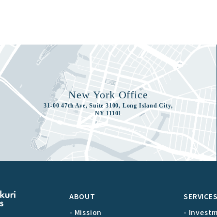
New York Office
31-00 47th Ave, Suite 3100, Long Island City,
NY 11101
ABOUT
SERVICE
- Mission
- Invest