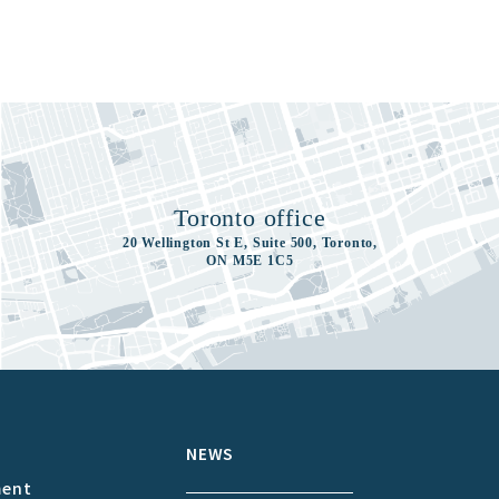
Toronto office
20 Wellington St E, Suite 500, Toronto,
ON M5E 1C5
S
NEWS
ment