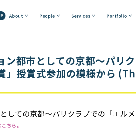
About
People
Services
Portfolio
ョン都市としての京都〜パリク
」授賞式参加の模様から (The 
ョン都市としての京都〜パリクラブでの「エ
は
こちら
。