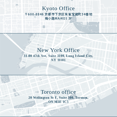
Kyoto Office
〒600-8846 京都市下京区朱雀宝蔵町34番地
梅小路MArKEt 3F
New York Office
31-00 47th Ave, Suite 3100, Long Island City,
NY 11101
Toronto office
20 Wellington St E, Suite 500, Toronto,
ON M5E 1C5