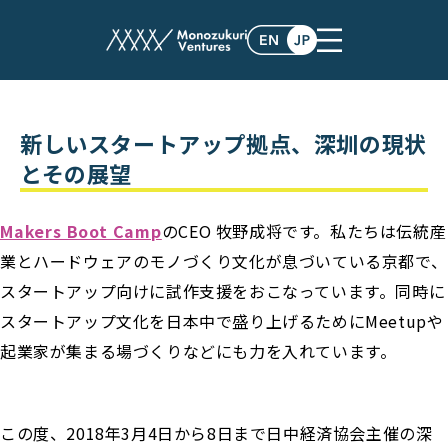
post
新しいスタートアップ拠点、深圳の現状
とその展望
Makers Boot Camp
のCEO 牧野成将です。私たちは伝統産
業とハードウェアのモノづくり文化が息づいている京都で、
スタートアップ向けに試作支援をおこなっています。同時に
スタートアップ文化を日本中で盛り上げるためにMeetupや
起業家が集まる場づくりなどにも力を入れています。
この度、2018年3月4日から8日まで日中経済協会主催の深