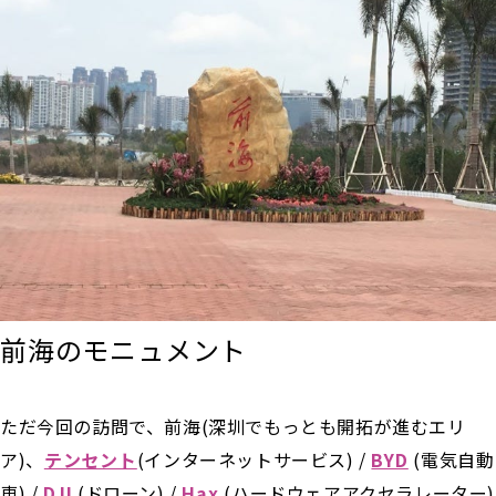
前海のモニュメント
ただ今回の訪問で、前海(深圳でもっとも開拓が進むエリ
ア)、
テンセント
(インターネットサービス) /
BYD
(電気自動
車) /
DJI
(ドローン) /
Hax
(ハードウェアアクセラレーター)