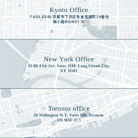
Kyoto Office
〒600-8846 京都市下京区朱雀宝蔵町34番地
梅小路MArKEt 3F
New York Office
31-00 47th Ave, Suite 3100, Long Island City,
NY 11101
Toronto office
20 Wellington St E, Suite 500, Toronto,
ON M5E 1C5