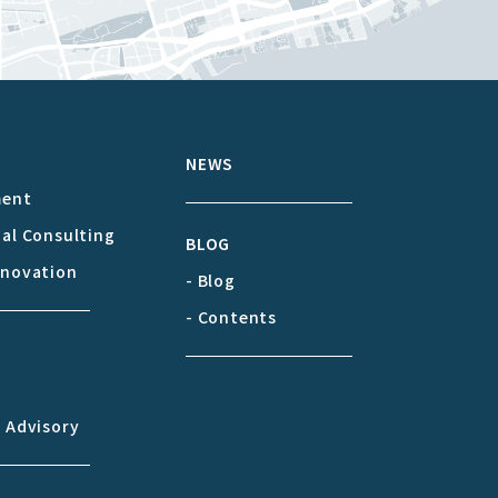
S
NEWS
ment
cal Consulting
BLOG
nnovation
- Blog
- Contents
& Advisory