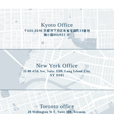
Kyoto Office
〒600-8846 京都市下京区朱雀宝蔵町34番地
梅小路MArKEt 3F
New York Office
31-00 47th Ave, Suite 3100, Long Island City,
NY 11101
Toronto office
20 Wellington St E, Suite 500, Toronto,