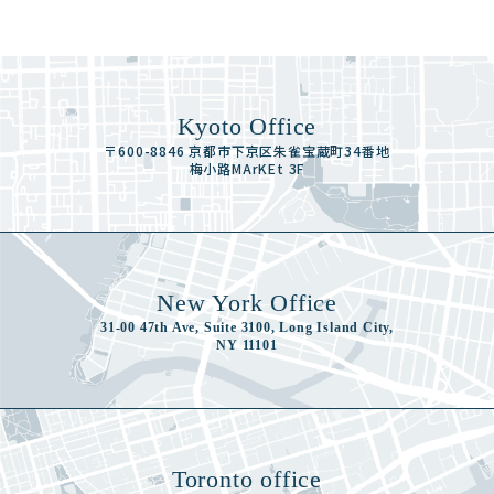
Kyoto Office
〒600-8846 京都市下京区朱雀宝蔵町34番地
梅小路MArKEt 3F
New York Office
31-00 47th Ave, Suite 3100, Long Island City,
NY 11101
Toronto office