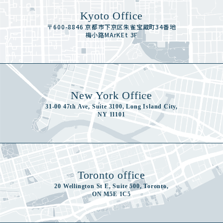
Kyoto Office
〒600-8846 京都市下京区朱雀宝蔵町34番地
梅小路MArKEt 3F
New York Office
31-00 47th Ave, Suite 3100, Long Island City,
NY 11101
Toronto office
20 Wellington St E, Suite 500, Toronto,
ON M5E 1C5