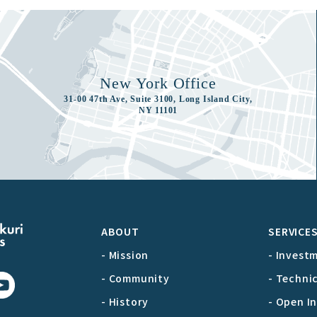
New York Office
31-00 47th Ave, Suite 3100, Long Island City,
NY 11101
ABOUT
SERVICE
- Mission
- Invest
- Community
- Techni
- History
- Open I