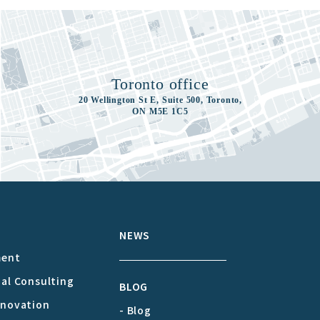
Toronto office
20 Wellington St E, Suite 500, Toronto,
ON M5E 1C5
S
NEWS
ment
cal Consulting
BLOG
nnovation
- Blog