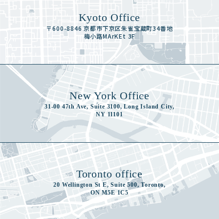
Kyoto Office
〒600-8846 京都市下京区朱雀宝蔵町34番地
梅小路MArKEt 3F
New York Office
31-00 47th Ave, Suite 3100, Long Island City,
NY 11101
Toronto office
20 Wellington St E, Suite 500, Toronto,
ON M5E 1C5