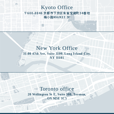
Kyoto Office
〒600-8846 京都市下京区朱雀宝蔵町34番地
梅小路MArKEt 3F
New York Office
31-00 47th Ave, Suite 3100, Long Island City,
NY 11101
Toronto office
20 Wellington St E, Suite 500, Toronto,
ON M5E 1C5