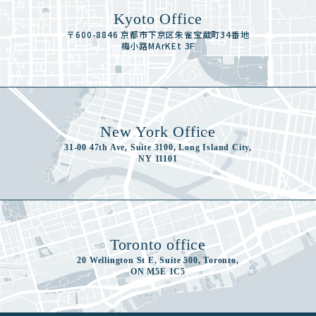
Kyoto Office
〒600-8846 京都市下京区朱雀宝蔵町34番地
梅小路MArKEt 3F
New York Office
31-00 47th Ave, Suite 3100, Long Island City,
NY 11101
Toronto office
20 Wellington St E, Suite 500, Toronto,
ON M5E 1C5