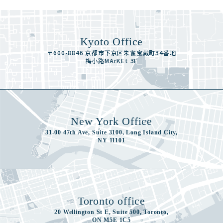
Kyoto Office
〒600-8846 京都市下京区朱雀宝蔵町34番地
梅小路MArKEt 3F
New York Office
31-00 47th Ave, Suite 3100, Long Island City,
NY 11101
Toronto office
20 Wellington St E, Suite 500, Toronto,
ON M5E 1C5