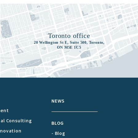
Toronto office
20 Wellington St E, Suite 500, Toronto,
ON M5E 1C5
S
NEWS
ment
cal Consulting
BLOG
nnovation
- Blog