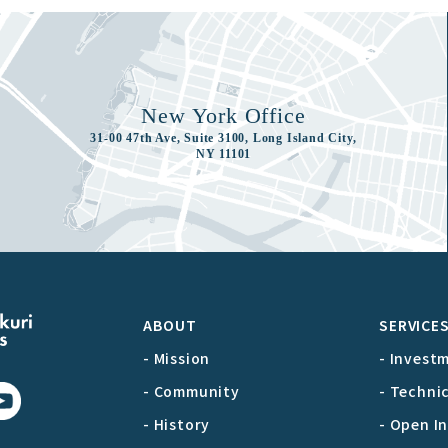
New York Office
31-00 47th Ave, Suite 3100, Long Island City,
NY 11101
ABOUT
SERVICE
- Mission
- Invest
- Community
- Techni
- History
- Open I