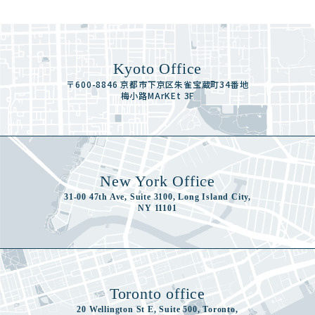
Kyoto Office
〒600-8846 京都市下京区朱雀宝蔵町34番地
梅小路MArKEt 3F
New York Office
31-00 47th Ave, Suite 3100, Long Island City,
NY 11101
Toronto office
20 Wellington St E, Suite 500, Toronto,