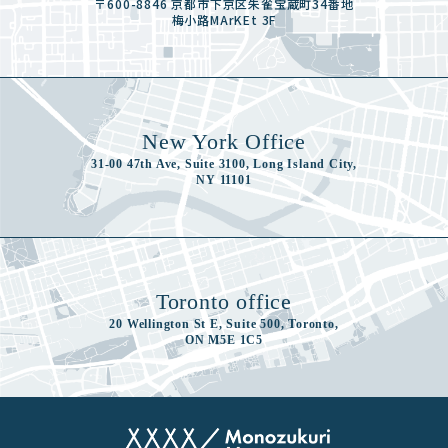
〒600-8846 京都市下京区朱雀宝蔵町34番地
梅小路MArKEt 3F
New York Office
31-00 47th Ave, Suite 3100, Long Island City,
NY 11101
Toronto office
20 Wellington St E, Suite 500, Toronto,
ON M5E 1C5