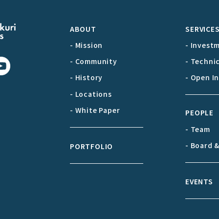
ABOUT
SERVICE
- Mission
- Invest
- Community
- Techni
- History
- Open I
- Locations
- White Paper
PEOPLE
- Team
- Board 
PORTFOLIO
EVENTS