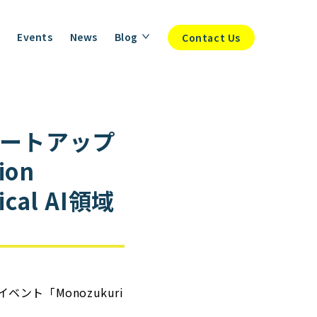
Events
News
Blog
Contact Us
ートアップ
ion
cal AI領域
ベント「Monozukuri