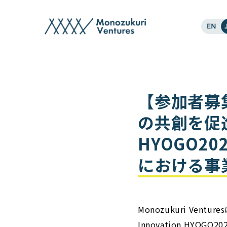
post
【参加者募
の共創を促進す
HYOGO20
における事
Monozukuri Ve
Innovation HY