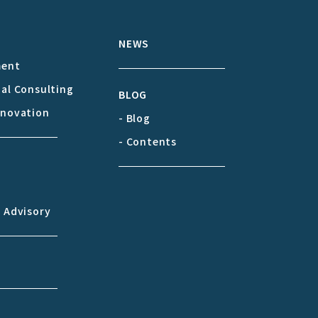
S
NEWS
ment
cal Consulting
BLOG
nnovation
- Blog
- Contents
& Advisory