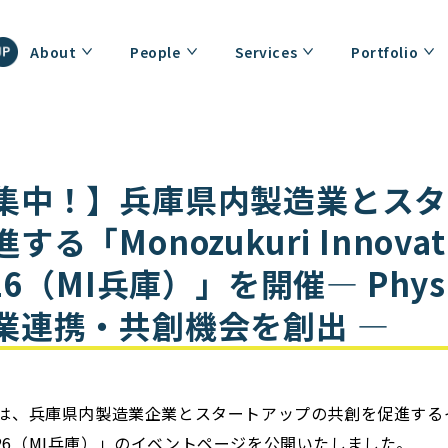
About
People
Services
Portfolio
集中！】兵庫県内製造業とスタ
る「Monozukuri Innovat
26（MI兵庫）」を開催— Physi
業連携・共創機会を創出 —
nturesは、兵庫県内製造業企業とスタートアップの共創を促進するイ
OGO2026（MI兵庫）」のイベントページを公開いたしました。