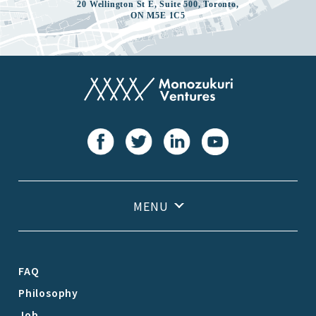
20 Wellington St E, Suite 500, Toronto,
ON M5E 1C5
FAQ
Philosophy
Job