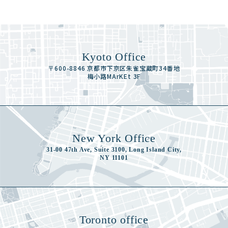
Kyoto Office
〒600-8846 京都市下京区朱雀宝蔵町34番地
梅小路MArKEt 3F
New York Office
31-00 47th Ave, Suite 3100, Long Island City,
NY 11101
Toronto office