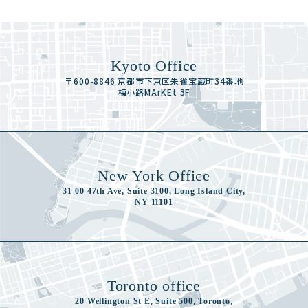
Kyoto Office
〒600-8846 京都市下京区朱雀宝蔵町34番地
梅小路MArKEt 3F
New York Office
31-00 47th Ave, Suite 3100, Long Island City,
NY 11101
Toronto office
20 Wellington St E, Suite 500, Toronto,