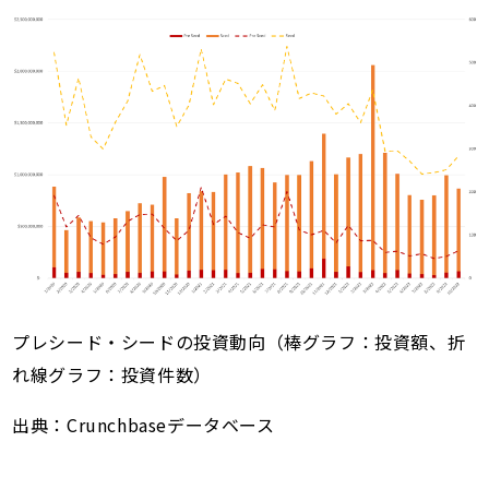
プレシード・シードの投資動向（棒グラフ：投資額、折
れ線グラフ：投資件数）
出典：Crunchbaseデータベース