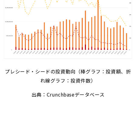
プレシード・シードの投資動向（棒グラフ：投資額、折
れ線グラフ：投資件数）
出典：Crunchbaseデータベース