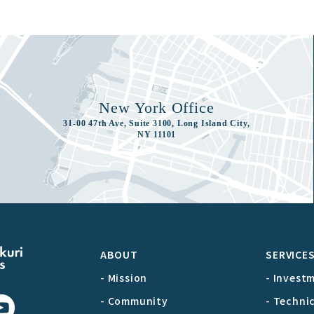
New York Office
31-00 47th Ave, Suite 3100, Long Island City,
NY 11101
ABOUT
SERVICE
- Mission
- Invest
- Community
- Techni