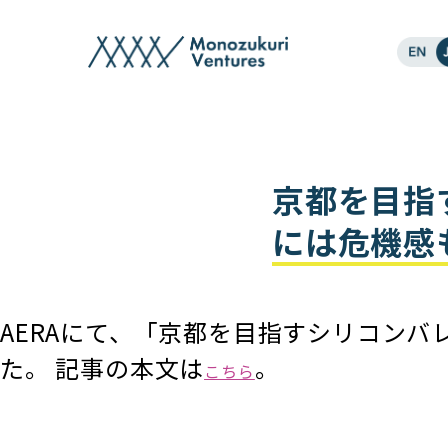
post
京都を目指
には危機感も
AERAにて、「京都を目指すシリコン
た。 記事の本文は
。
こちら