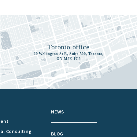
Toronto office
20 Wellington St E, Suite 500, Toronto,
ON M5E 1C5
S
NEWS
ment
cal Consulting
BLOG