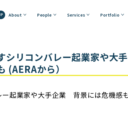
About
People
Services
Portfolio
すシリコンバレー起業家や大手
 (AERAから）
バレー起業家や大手企業 背景には危機感