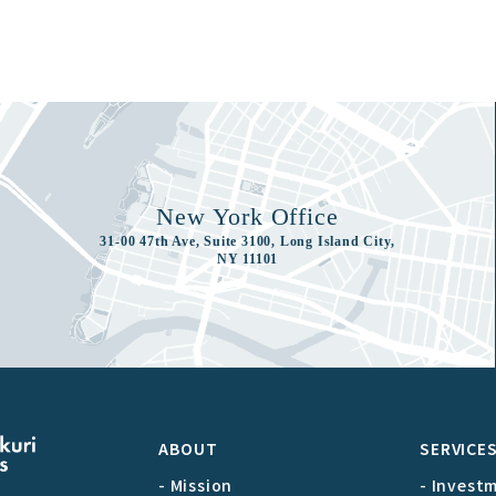
New York Office
31-00 47th Ave, Suite 3100, Long Island City,
NY 11101
ABOUT
SERVICE
- Mission
- Invest