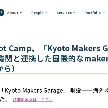
About
People
Services
Portfolio
oot Camp、「Kyoto Makers 
機関と連携した国際的なmake
sから）
amp、「Kyoto Makers Garage」開
した。
記事の本文は
こちら
。