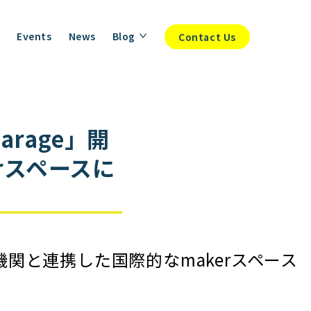
Events
News
Blog
Contact Us
Garage」開
rスペースに
設——海外機関と連携した国際的なmakerスペース