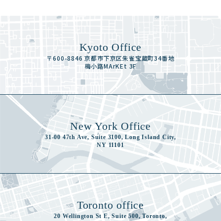
Kyoto Office
〒600-8846 京都市下京区朱雀宝蔵町34番地
梅小路MArKEt 3F
New York Office
31-00 47th Ave, Suite 3100, Long Island City,
NY 11101
Toronto office
20 Wellington St E, Suite 500, Toronto,