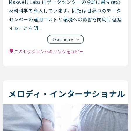
Maxwell Labs
Maxwell Labs はデータセンターの冷却に最先端の
材料科学を導入しています。同社は世界中のデータ
センターの運用コストと環境への影響を同時に低減
することを明 ...
Read more
このセクションへのリンクをコピー
メロディ・インターナショナル