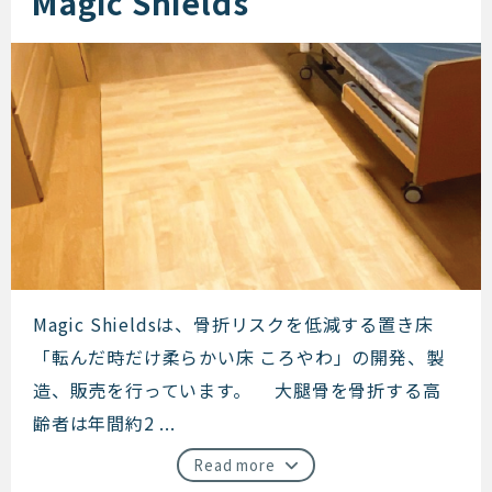
Magic Shields
Magic Shields
Magic Shieldsは、骨折リスクを低減する置き床
「転んだ時だけ柔らかい床 ころやわ」の開発、製
造、販売を行っています。 大腿骨を骨折する高
齢者は年間約2 ...
Read more