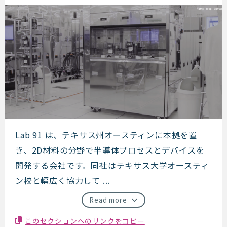
Lab 91
Lab 91 は、テキサス州オースティンに本拠を置
き、2D材料の分野で半導体プロセスとデバイスを
開発する会社です。同社はテキサス大学オースティ
ン校と幅広く協力して ...
Read more
このセクションへのリンクをコピー