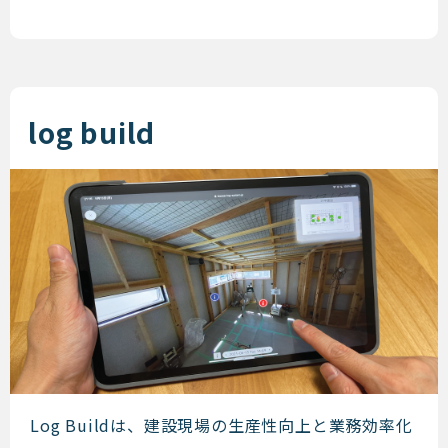
log build
log build
Log Buildは、建設現場の生産性向上と業務効率化