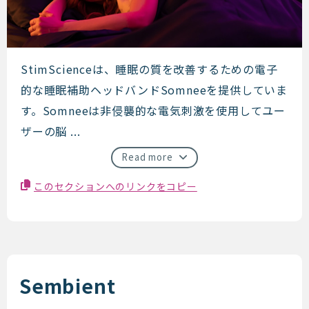
StimScience
StimScienceは、睡眠の質を改善するための電子
的な睡眠補助ヘッドバンドSomneeを提供していま
す。Somneeは非侵襲的な電気刺激を使用してユー
ザーの脳 ...
Read more
このセクションへのリンクをコピー
Sembient