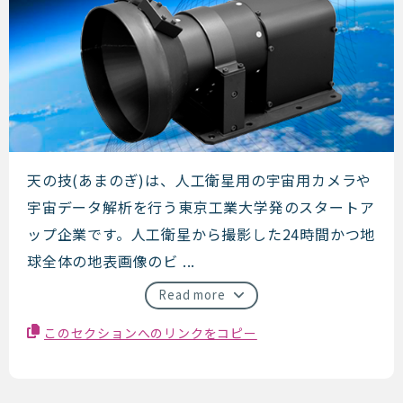
天の技
天の技(あまのぎ)は、人工衛星用の宇宙用カメラや
宇宙データ解析を行う東京工業大学発のスタートア
ップ企業です。人工衛星から撮影した24時間かつ地
球全体の地表画像のビ ...
Read more
このセクションへのリンクをコピー