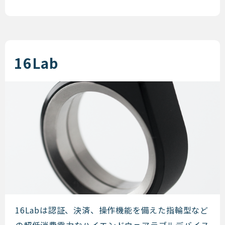
16Lab
16Lab
16Labは認証、決済、操作機能を備えた指輪型など
の超低消費電力なハイエンドウェアラブルデバイス