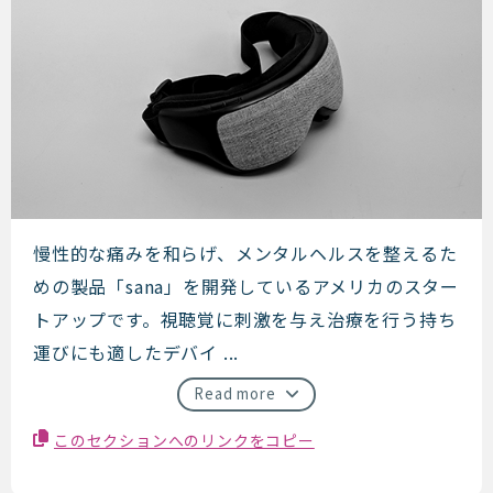
Sana Health
慢性的な痛みを和らげ、メンタルヘルスを整えるた
めの製品「sana」を開発しているアメリカのスター
トアップです。視聴覚に刺激を与え治療を行う持ち
運びにも適したデバイ ...
Read more
このセクションへのリンクをコピー