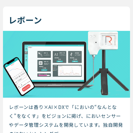
レボーン
レボーン
レボーンは香り​×AI×DXで「においの“なんとな
く”をなくす」をビジョンに掲げ、においセンサー
やデータ管理システムを開発しています。独自開発