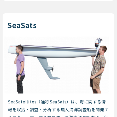
SeaSats
SeaSats
SeaSatellites（通称SeaSats）は、海に関する情
報を収拾・調査・分析する無人海洋調査船を開発す