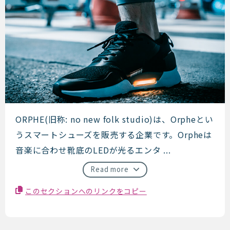
ORPHE
ORPHE(旧称: no new folk studio)は、Orpheとい
うスマートシューズを販売する企業です。Orpheは
音楽に合わせ靴底のLEDが光るエンタ ...
Read more
このセクションへのリンクをコピー