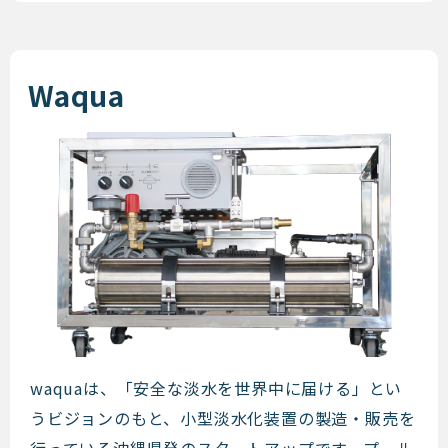
Waqua
Waqua
waquaは、「安全な淡水を世界中に届ける」とい
うビジョンのもと、小型淡水化装置の製造・販売を
行っている沖縄県発のスタートアップです。プール