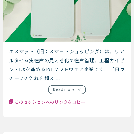
エスマット（旧：スマートショ
エスマット（旧：スマートショッピング）は、リア
ルタイム実在庫の見える化で在庫管理、工程カイゼ
ン・DXを進めるIoTソフトウェア企業です。 「日々
のモノの流れを超ス ...
Read more
このセクションへのリンクをコピー