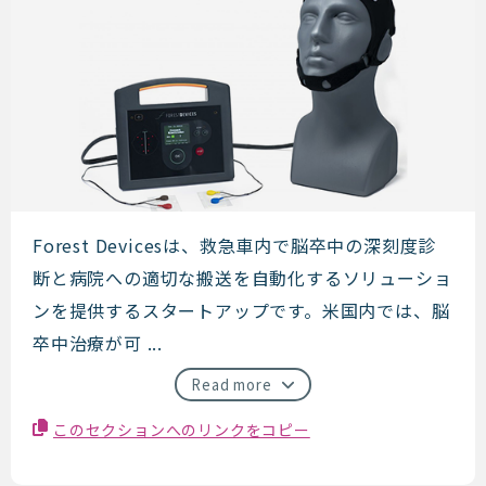
Forest Devices
Forest Devicesは、救急車内で脳卒中の深刻度診
断と病院への適切な搬送を自動化するソリューショ
ンを提供するスタートアップです。米国内では、脳
卒中治療が可 ...
Read more
このセクションへのリンクをコピー