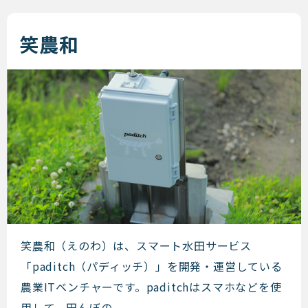
笑農和
笑農和
笑農和（えのわ）は、スマート水田サービス
「paditch（パディッチ）」を開発・運営している
農業ITベンチャーです。paditchはスマホなどを使
用して、田んぼの ...