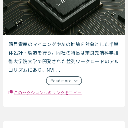
LENZO
暗号資産のマイニングやAIの推論を対象とした半導
体設計・製造を行う。同社の特長は奈良先端科学技
術大学院大学で開発された並列ワークロードのアル
ゴリズムにあり、NVI ...
Read more
このセクションへのリンクをコピー