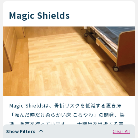
Magic Shields
Magic Shields
Magic Shieldsは、骨折リスクを低減する置き床
「転んだ時だけ柔らかい床 ころやわ」の開発、製
造、販売を行っています。 大腿骨を骨折する高
Show Filters
Clear All
齢者は年間約2 ...