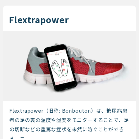
Flextrapower
Flextrapower
Flextrapower（旧称: Bonbouton）は、糖尿病患
者の足の裏の温度や湿度をモニターすることで、足
の切断などの重篤な症状を未然に防ぐことができ
る、ニ ...