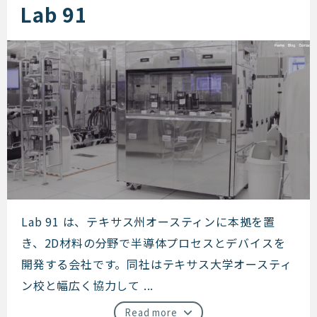
Lab 91
Lab 91
Lab 91 は、テキサス州オースティンに本拠を置
き、2D材料の分野で半導体プロセスとデバイスを
開発する会社です。同社はテキサス大学オースティ
ン校と幅広く協力して ...
Read more