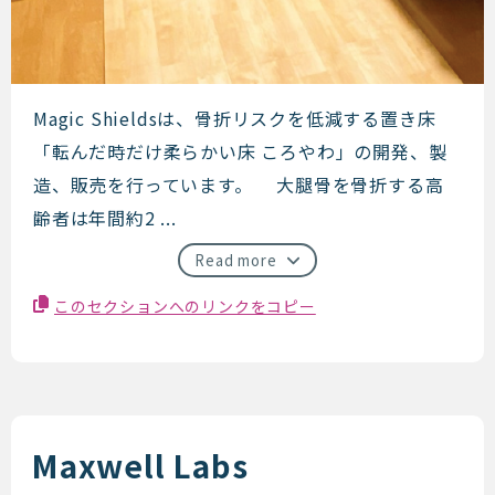
Magic Shields
Magic Shieldsは、骨折リスクを低減する置き床
「転んだ時だけ柔らかい床 ころやわ」の開発、製
造、販売を行っています。 大腿骨を骨折する高
齢者は年間約2 ...
Read more
このセクションへのリンクをコピー
Maxwell Labs