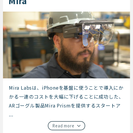
Mira
Mira
Mira Labsは、iPhoneを基盤に使うことで導入にか
かる一連のコストを大幅に下げることに成功した、
ARゴーグル製品Mira Prismを提供するスタートア
...
Read more