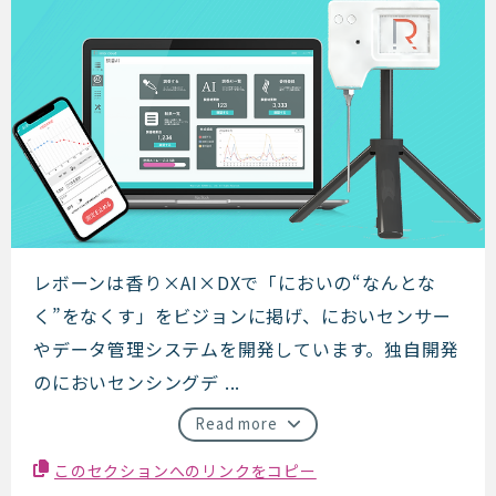
レボーン
レボーンは香り​×AI×DXで「においの“なんとな
く”をなくす」をビジョンに掲げ、においセンサー
やデータ管理システムを開発しています。独自開発
のにおいセンシングデ ...
Read more
このセクションへのリンクをコピー