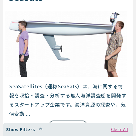
SeaSats
SeaSatellites（通称SeaSats）は、海に関する情
報を収拾・調査・分析する無人海洋調査船を開発す
るスタートアップ企業です。海洋資源の探査や、気
候変動 ...
Read more
Show Filters
Clear All