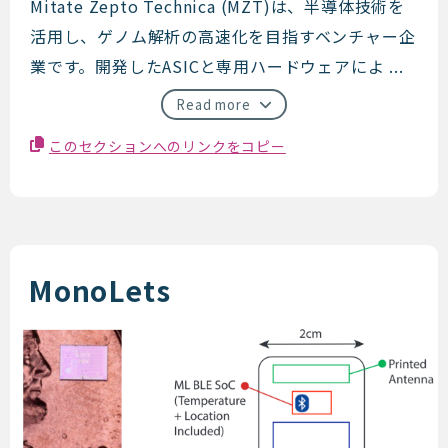
Mitate Zepto Technica
Mitate Zepto Technica (MZT)は、半導体技術を
活用し、ゲノム解析の高速化を目指すベンチャー企
業です。開発したASICと専用ハードウェアによ ...
Read more
このセクションへのリンクをコピー
MonoLets