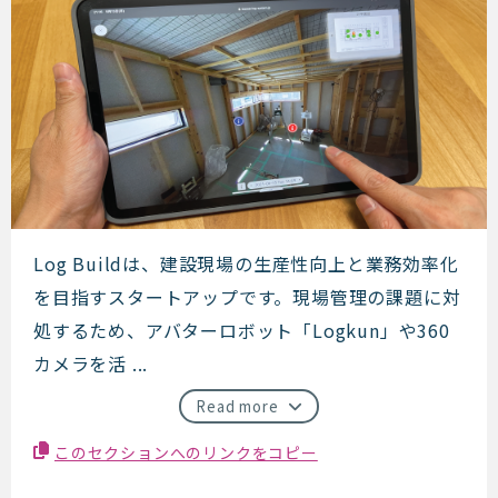
log build
Log Buildは、建設現場の生産性向上と業務効率化
を目指すスタートアップです。現場管理の課題に対
処するため、アバターロボット「Logkun」や360
カメラを活 ...
Read more
このセクションへのリンクをコピー