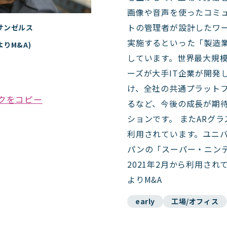
画像や音声を使ったコミ
トの管理者が設計したワ
サンゼルス
実施するといった「製造業
よりM&A)
しています。世界最大規
ーズが大手IT企業が開発
け、全社の共通プラット
クをコピー
るなど、今後の成長が期待
ションです。 またARグ
利用されています。ユニ
パンの「スーパー・ニン
2021年2月から利用され
よりM&A
early
工場/オフィス