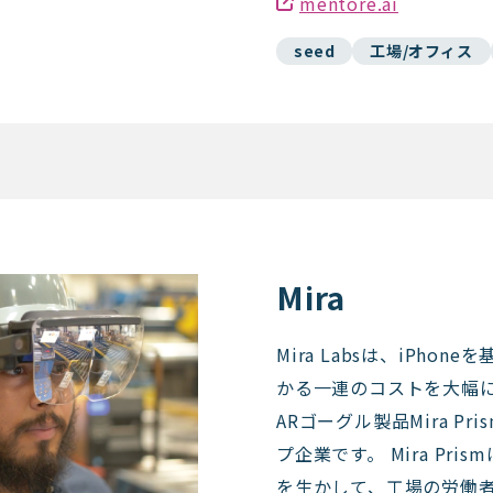
mentore.ai
seed
工場/オフィス
Mira
Mira Labsは、iPho
かる一連のコストを大幅
ARゴーグル製品Mira P
プ企業です。 Mira Pr
を生かして、工場の労働