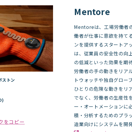
Mentore
Mentoreは、工場労働
働者が仕事に意欲を持て
ンを提供するスタートア
は、従業員の安全性の向
の低減といった効果を期
労働者の手の動きをリア
トウォッチや独自グロー
ボストン
ひとりの危険な動きをリ
でなく、労働者の生産性
O)
ー・オートメーションに
積・分析するためのプラ
クをコピー
造業向けにシステムを開