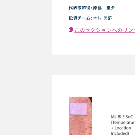
代表取締役: 原島 圭介
投資チーム:
木村 美都
このセクションへのリン
MonoLets