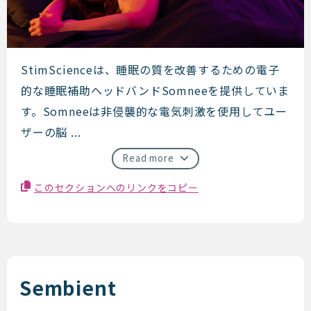
StimScience
StimScienceは、睡眠の質を改善するための電子
的な睡眠補助ヘッドバンドSomneeを提供していま
す。Somneeは非侵襲的な電気刺激を使用してユー
ザーの脳 ...
Read more
このセクションへのリンクをコピー
Sembient