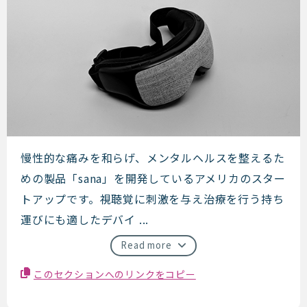
Sana Health
慢性的な痛みを和らげ、メンタルヘルスを整えるた
めの製品「sana」を開発しているアメリカのスター
トアップです。視聴覚に刺激を与え治療を行う持ち
運びにも適したデバイ ...
Read more
このセクションへのリンクをコピー