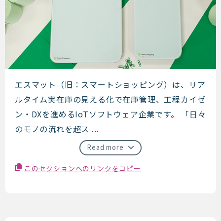
エスマット（旧：スマートショ
エスマット（旧：スマートショッピング）は、リア
ルタイム実在庫の見える化で在庫管理、工程カイゼ
ン・DXを進めるIoTソフトウェア企業です。 「日々
のモノの流れを超ス ...
Read more
このセクションへのリンクをコピー