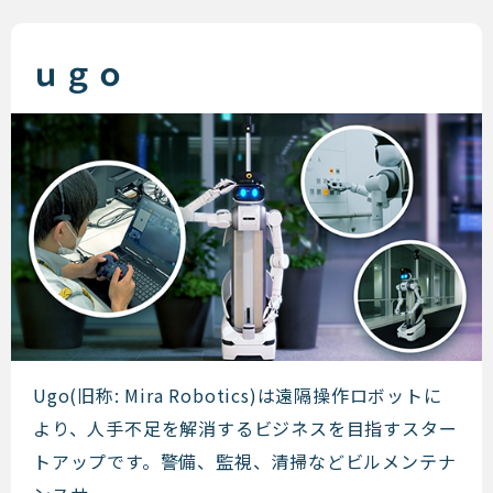
ｕｇｏ
ｕｇｏ
Ugo(旧称: Mira Robotics)は遠隔操作ロボットに
より、人手不足を解消するビジネスを目指すスター
トアップです。警備、監視、清掃などビルメンテナ