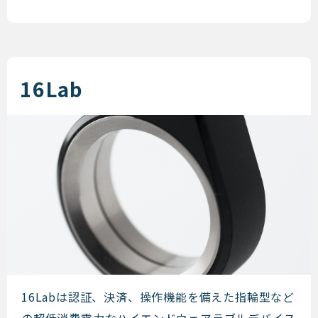
16Lab
16Lab
16Labは認証、決済、操作機能を備えた指輪型など
の超低消費電力なハイエンドウェアラブルデバイス