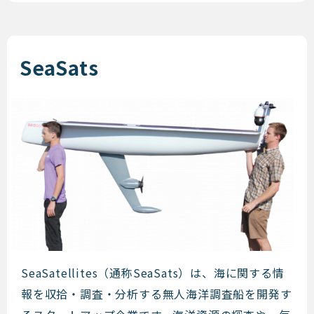
SeaSats
SeaSats
SeaSatellites（通称SeaSats）は、海に関する情
報を収拾・調査・分析する無人海洋調査船を開発す