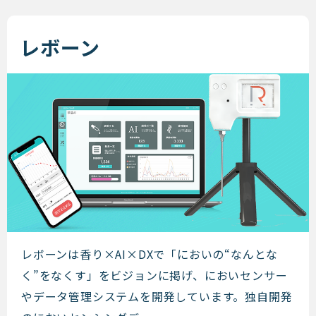
レボーン
レボーン
レボーンは香り​×AI×DXで「においの“なんとな
く”をなくす」をビジョンに掲げ、においセンサー
やデータ管理システムを開発しています。独自開発