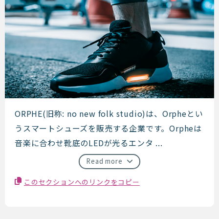
ORPHE
ORPHE(旧称: no new folk studio)は、Orpheとい
うスマートシューズを販売する企業です。Orpheは
音楽に合わせ靴底のLEDが光るエンタ ...
Read more
このセクションへのリンクをコピー