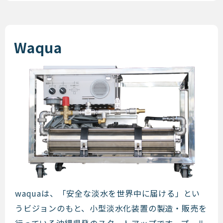
Waqua
Waqua
waquaは、「安全な淡水を世界中に届ける」とい
うビジョンのもと、小型淡水化装置の製造・販売を
行っている沖縄県発のスタートアップです。プール