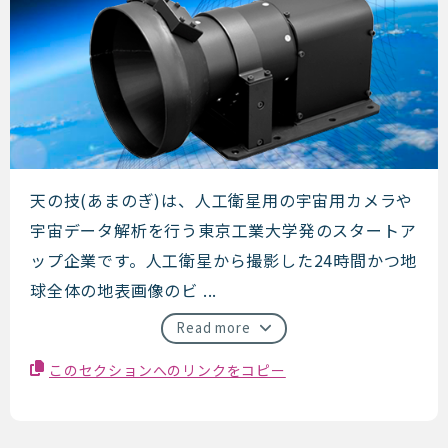
天の技
天の技(あまのぎ)は、人工衛星用の宇宙用カメラや
宇宙データ解析を行う東京工業大学発のスタートア
ップ企業です。人工衛星から撮影した24時間かつ地
球全体の地表画像のビ ...
Read more
このセクションへのリンクをコピー