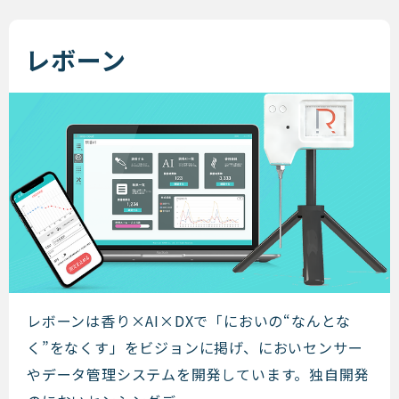
レボーン
レボーン
レボーンは香り​×AI×DXで「においの“なんとな
く”をなくす」をビジョンに掲げ、においセンサー
やデータ管理システムを開発しています。独自開発