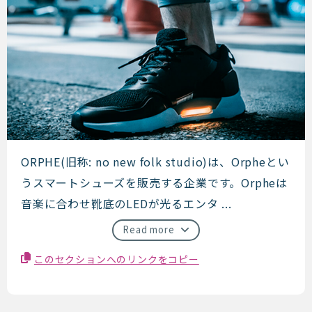
ORPHE
ORPHE(旧称: no new folk studio)は、Orpheとい
うスマートシューズを販売する企業です。Orpheは
音楽に合わせ靴底のLEDが光るエンタ ...
Read more
このセクションへのリンクをコピー