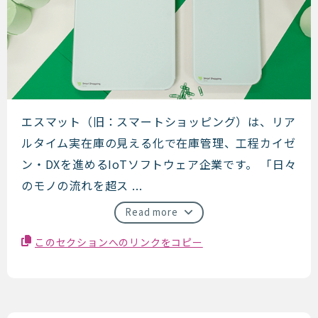
エスマット（旧：スマートショ
エスマット（旧：スマートショッピング）は、リア
ルタイム実在庫の見える化で在庫管理、工程カイゼ
ン・DXを進めるIoTソフトウェア企業です。 「日々
のモノの流れを超ス ...
Read more
このセクションへのリンクをコピー