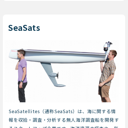
SeaSats
SeaSats
SeaSatellites（通称SeaSats）は、海に関する情
報を収拾・調査・分析する無人海洋調査船を開発す