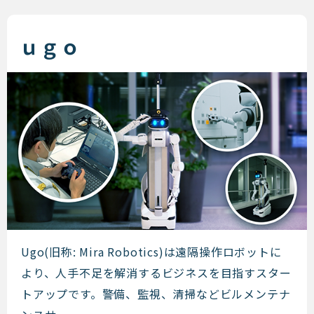
ｕｇｏ
ｕｇｏ
Ugo(旧称: Mira Robotics)は遠隔操作ロボットに
より、人手不足を解消するビジネスを目指すスター
トアップです。警備、監視、清掃などビルメンテナ