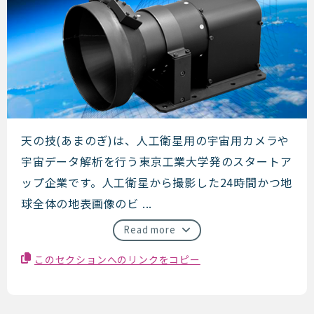
天の技
天の技(あまのぎ)は、人工衛星用の宇宙用カメラや
宇宙データ解析を行う東京工業大学発のスタートア
ップ企業です。人工衛星から撮影した24時間かつ地
球全体の地表画像のビ ...
Read more
このセクションへのリンクをコピー