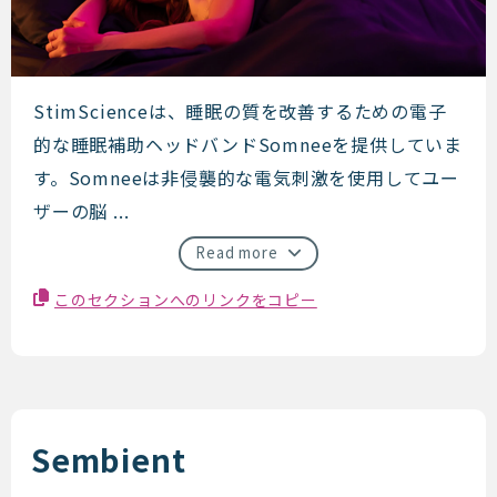
StimScience
StimScienceは、睡眠の質を改善するための電子
的な睡眠補助ヘッドバンドSomneeを提供していま
す。Somneeは非侵襲的な電気刺激を使用してユー
ザーの脳 ...
Read more
このセクションへのリンクをコピー
Sembient