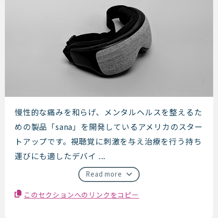
Sana Health
慢性的な痛みを和らげ、メンタルヘルスを整えるた
めの製品「sana」を開発しているアメリカのスター
トアップです。視聴覚に刺激を与え治療を行う持ち
運びにも適したデバイ ...
Read more
このセクションへのリンクをコピー