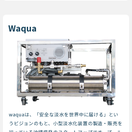
Waqua
Waqua
waquaは、「安全な淡水を世界中に届ける」とい
うビジョンのもと、小型淡水化装置の製造・販売を
行っている沖縄県発のスタートアップです。プール