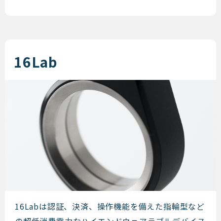
16Lab
16Lab
16Labは認証、決済、操作機能を備えた指輪型など
の超低消費電力なハイエンドウェアラブルデバイス