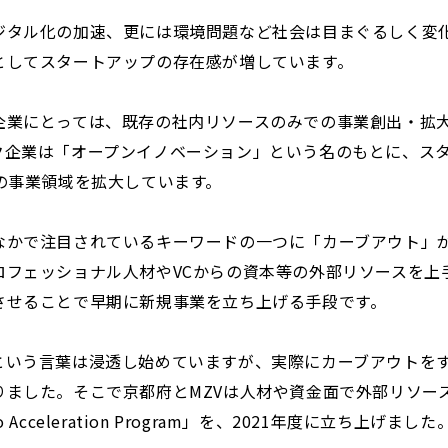
ジタル化の加速、更には環境問題など社会は目まぐるしく変
としてスタートアップの存在感が増しています。
企業にとっては、既存の社内リソースのみでの事業創出・拡
ク企業は「オープンイノベーション」という名のもとに、ス
の事業領域を拡大しています。
なかで注目されているキーワードの一つに「カーブアウト」
ロフェッショナル人材やVCからの資本等の外部リソースを上
させることで早期に新規事業を立ち上げる手段です。
という言葉は浸透し始めていますが、実際にカーブアウトを
りました。そこで京都府とMZVは人材や資金面で外部リソー
Acceleration Program」を、2021年度に立ち上げました