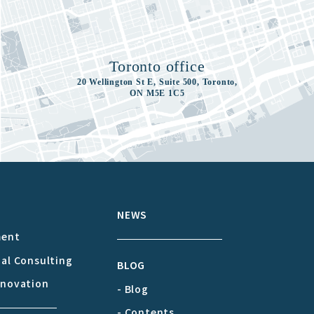
Toronto office
20 Wellington St E, Suite 500, Toronto,
ON M5E 1C5
S
NEWS
ment
cal Consulting
BLOG
nnovation
- Blog
- Contents