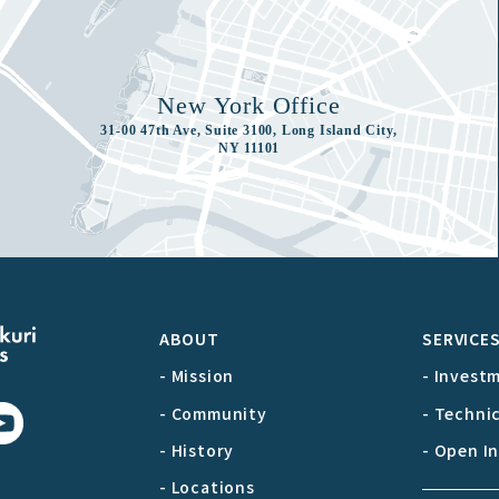
New York Office
31-00 47th Ave, Suite 3100, Long Island City,
NY 11101
ABOUT
SERVICE
- Mission
- Invest
- Community
- Techni
- History
- Open I
- Locations