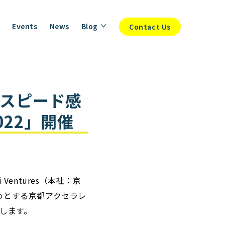
Events
News
Blog
Contact Us
スピード感
 2022」開催
entures（本社：京
めとする京都アクセラレ
施します。