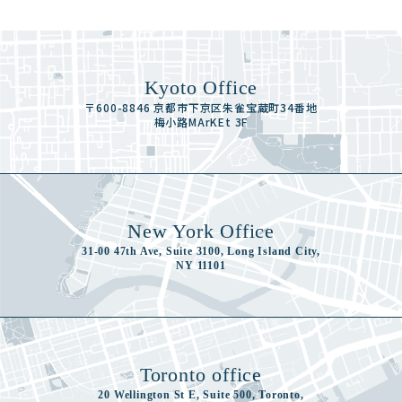
Kyoto Office
〒600-8846 京都市下京区朱雀宝蔵町34番地
梅小路MArKEt 3F
New York Office
31-00 47th Ave, Suite 3100, Long Island City,
NY 11101
Toronto office
20 Wellington St E, Suite 500, Toronto,