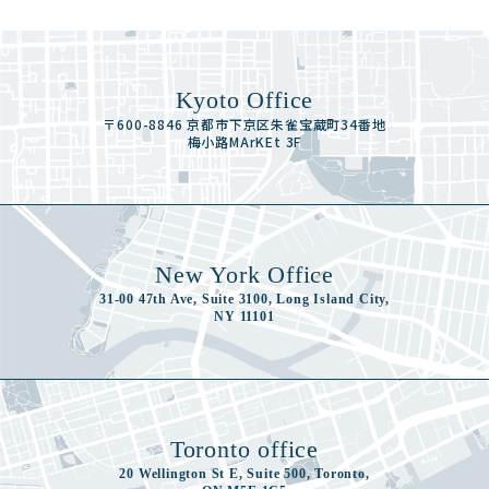
Kyoto Office
〒600-8846 京都市下京区朱雀宝蔵町34番地
梅小路MArKEt 3F
New York Office
31-00 47th Ave, Suite 3100, Long Island City,
NY 11101
Toronto office
20 Wellington St E, Suite 500, Toronto,