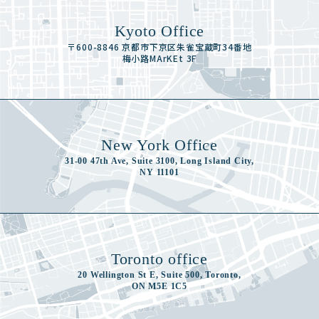
Kyoto Office
〒600-8846 京都市下京区朱雀宝蔵町34番地
梅小路MArKEt 3F
New York Office
31-00 47th Ave, Suite 3100, Long Island City,
NY 11101
Toronto office
20 Wellington St E, Suite 500, Toronto,
ON M5E 1C5