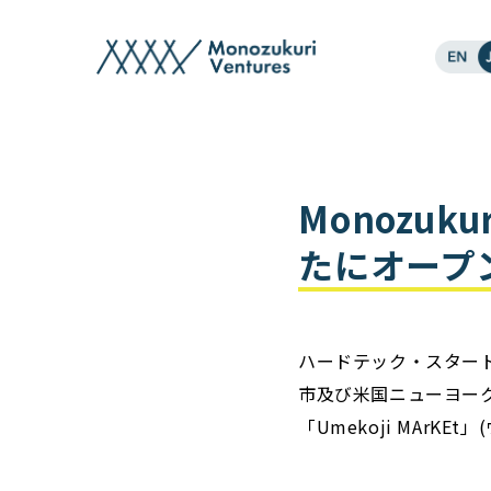
post
Monozuk
たにオープン
ハードテック・スタートア
市及び米国ニューヨーク
「Umekoji MArK