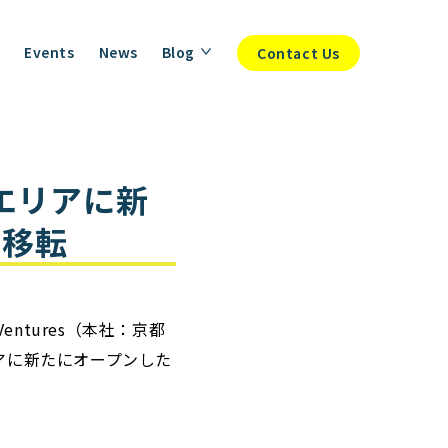
Events
News
Blog
Contact Us
⻄駅エリアに新
に移転
ntures（本社：京都
アに新たにオープンした