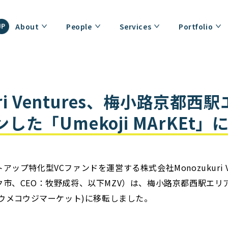
About
People
Services
Portfolio
uri Ventures、梅小路京都
した「Umekoji MArKEt」
ップ特化型VCファンドを運営する株式会社Monozukuri Ve
市、CEO：牧野成将、以下MZV）は、梅小路京都⻄駅エリ
Et」(ウメコウジマーケット)に移転しました。