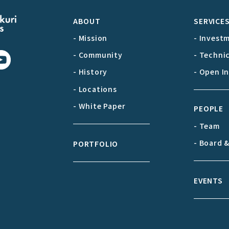
ABOUT
SERVICE
- Mission
- Invest
- Community
- Techni
- History
- Open I
- Locations
- White Paper
PEOPLE
- Team
- Board 
PORTFOLIO
EVENTS