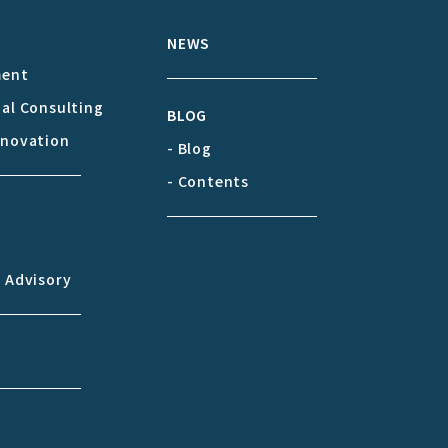
S
NEWS
ment
cal Consulting
BLOG
nnovation
- Blog
- Contents
& Advisory