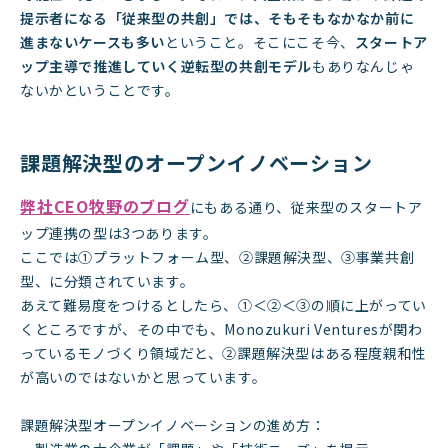
提示者になる「従来型の共創」では、そもそもなかなか前に
進まないケースも多い
ということ。そこにこそ今、
スタートア
ップ主導で推進していく逆転型の共創モデル
もありなんじゃ
ないかということです。
課題解決型のオープンイノベーション
弊社CEO牧野のブログ
にもある通り、従来型のスタートア
ップ連携の型は3つあります。
ここでは①プラットフォーム型、②課題解決型、③事業共創
型、に分類されています。
あえて難易度をつけるとしたら、①＜②＜③の順に上がってい
くところですが、その中でも、Monozukuri Venturesが関わ
っているモノづくり領域だと、②課題解決型はある程度親和性
が高いのではないかと思っています。
課題解決型オープンイノベーションの進め方：