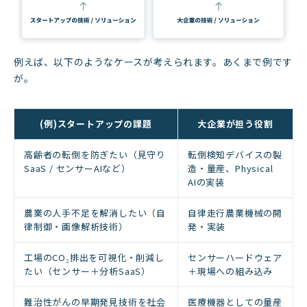
例えば、以下のようなケースが考えられます。あくまで例です
が。
(例)スタートアップの課題
大企業が担う役割
高齢者の転倒を防ぎたい（見守り
転倒検知デバイスの製
SaaS / センサーAIなど）
造・量産、Physical
AIの実装
農業の人手不足を解消したい（自
自律走行農業機械の開
律制御・画像解析技術）
発・実装
工場のCO₂排出を可視化・削減し
センサーハードウェア
たい（センサー＋分析SaaS）
＋現場への組み込み
難治性がんの早期発見技術を社会
医療機器としての量産