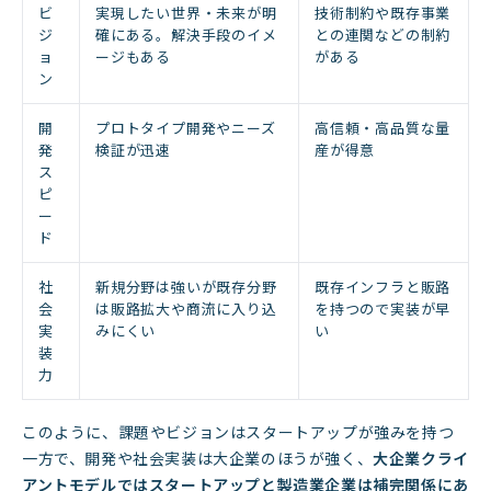
ビ
実現したい世界・未来が明
技術制約や既存事業
ジ
確にある。解決手段のイメ
との連関などの制約
ョ
ージもある
がある
ン
開
プロトタイプ開発やニーズ
高信頼・高品質な量
発
検証が迅速
産が得意
ス
ピ
ー
ド
社
新規分野は強いが既存分野
既存インフラと販路
会
は販路拡大や商流に入り込
を持つので実装が早
実
みにくい
い
装
力
このように、課題やビジョンはスタートアップが強みを持つ
一方で、開発や社会実装は大企業のほうが強く、
大企業クライ
アントモデルではスタートアップと製造業企業は補完関係にあ